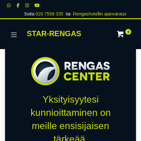
Soita
020 7558 335
tai
Rengashotellin ajanvaraus
STAR-RENGAS
0
Yksityisyytesi
kunnioittaminen on
meille ensisijaisen
tärkeää.