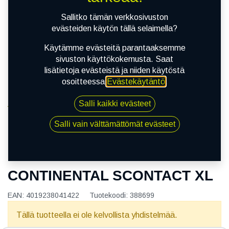
Sallitko tämän verkkosivuston
evästeiden käytön tällä selaimella?
Käytämme evästeitä parantaaksemme
sivuston käyttökokemusta. Saat
lisätietoja evästeistä ja niiden käytöstä
osoitteessa
Evästekäytäntö
.
Salli kaikki evästeet
Kauppa
135/80R18 104M CONTINENTAL SCONTACT XL
Salli vain välttämättömät evästeet
135/80R18 104M
CONTINENTAL SCONTACT XL
EAN:
4019238041422
Tuotekoodi:
388699
Tällä tuotteella ei ole kelvollista yhdistelmää.