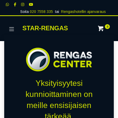
Soita
020 7558 335
tai
Rengashotellin ajanvaraus
STAR-RENGAS
0
Yksityisyytesi
kunnioittaminen on
meille ensisijaisen
tärkeää.