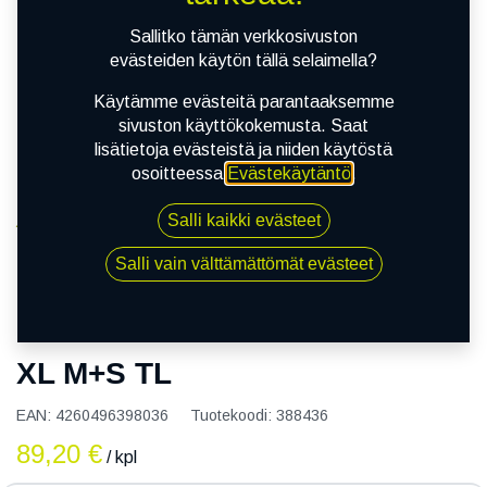
Sallitko tämän verkkosivuston
evästeiden käytön tällä selaimella?
Käytämme evästeitä parantaaksemme
sivuston käyttökokemusta. Saat
lisätietoja evästeistä ja niiden käytöstä
osoitteessa
Evästekäytäntö
.
Salli kaikki evästeet
Kauppa
145/80R13C SECURITY AW418 XL M+S TL
Salli vain välttämättömät evästeet
145/80R13C SECURITY AW418
XL M+S TL
EAN:
4260496398036
Tuotekoodi:
388436
89,20
€
/ kpl