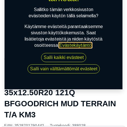
Sallitko tämän verkkosivuston
evästeiden käytön tällä selaimella?
Käytämme evästeitä parantaaksemme
sivuston käyttökokemusta. Saat
lisätietoja evästeistä ja niiden käytöstä
osoitteessa
Evästekäytäntö
.
Salli kaikki evästeet
Kauppa
35x12.50R20 121Q BFGOODRICH MUD TERRAIN
Salli vain välttämättömät evästeet
T/A KM3
35x12.50R20 121Q
BFGOODRICH MUD TERRAIN
T/A KM3
EAN:
3528701790442
Tuotekoodi:
388028