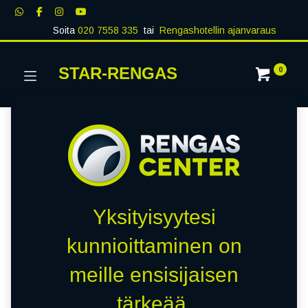
Soita
020 7558 335
tai
Rengashotellin ajanvaraus
STAR-RENGAS
0
Yksityisyytesi
kunnioittaminen on
meille ensisijaisen
tärkeää.