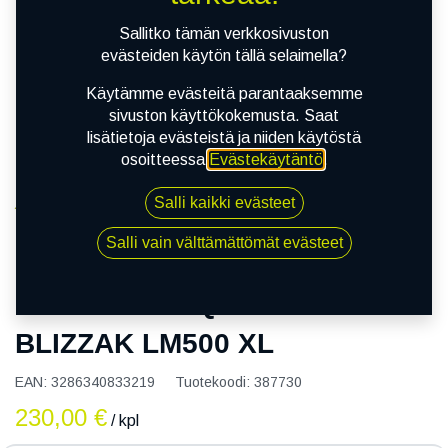
Sallitko tämän verkkosivuston
evästeiden käytön tällä selaimella?
Käytämme evästeitä parantaaksemme
sivuston käyttökokemusta. Saat
lisätietoja evästeistä ja niiden käytöstä
osoitteessa
Evästekäytäntö
.
Salli kaikki evästeet
Kauppa
155/70R19 88Q BRIDGESTONE BLIZZAK LM500 XL
Salli vain välttämättömät evästeet
155/70R19 88Q BRIDGESTONE
BLIZZAK LM500 XL
EAN:
3286340833219
Tuotekoodi:
387730
230,00
€
/ kpl