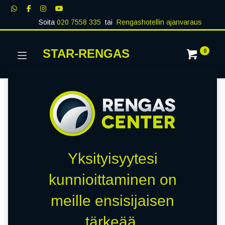
Soita
020 7558 335
tai
Rengashotellin ajanvaraus
STAR-RENGAS
0
Yksityisyytesi
kunnioittaminen on
meille ensisijaisen
tärkeää.