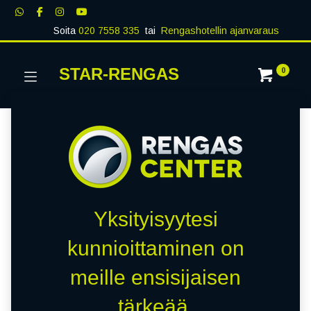
Soita
020 7558 335
tai
Rengashotellin ajanvaraus
STAR-RENGAS
0
Yksityisyytesi
kunnioittaminen on
meille ensisijaisen
tärkeää.