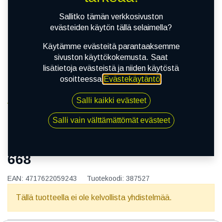
Sallitko tämän verkkosivuston
evästeiden käytön tällä selaimella?
Käytämme evästeitä parantaaksemme
sivuston käyttökokemusta. Saat
lisätietoja evästeistä ja niiden käytöstä
osoitteessa
Evästekäytäntö
.
Salli kaikki evästeet
Kauppa
135/80R15 73T NANKANG CX-668
Salli vain välttämättömät evästeet
135/80R15 73T NANKANG CX-
668
EAN:
4717622059243
Tuotekoodi:
387527
Tällä tuotteella ei ole kelvollista yhdistelmää.