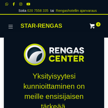
Soita
020 7558 335
tai
Rengashotellin ajanvaraus
STAR-RENGAS
0
Yksityisyytesi
kunnioittaminen on
meille ensisijaisen
tärkeää.