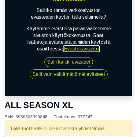
Sallitko tämän verkkosivuston
evästeiden käytön tällä selaimella?
Käytämme evästeitä parantaaksemme
sivuston käyttökokemusta. Saat
lisätietoja evästeistä ja niiden käytöstä
osoitteessa
Evästekäytäntö
.
Salli kaikki evästeet
Kauppa
165/60R14 79H SUNNY NC501 ALL SEASON XL
Salli vain välttämättömät evästeet
165/60R14 79H SUNNY NC501
ALL SEASON XL
EAN:
6950306399848
Tuotekoodi:
377247
Tällä tuotteella ei ole kelvollista yhdistelmää.