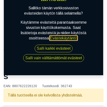
Sallitko tämän verkkosivuston
evästeiden käytön tällä selaimella?
Käytämme evästeitä parantaaksemme
sivuston käyttökokemusta. Saat
lisätietoja evästeistä ja niiden käytöstä
osoitteessa
Evästekäytäntö
.
Salli kaikki evästeet
Kauppa
165/60R15 77T NEXEN N BLUE S
Salli vain välttämättömät evästeet
165/60R15 77T NEXEN N BLUE
S
EAN:
8807622226120
Tuotekoodi:
362743
Tällä tuotteella ei ole kelvollista yhdistelmää.