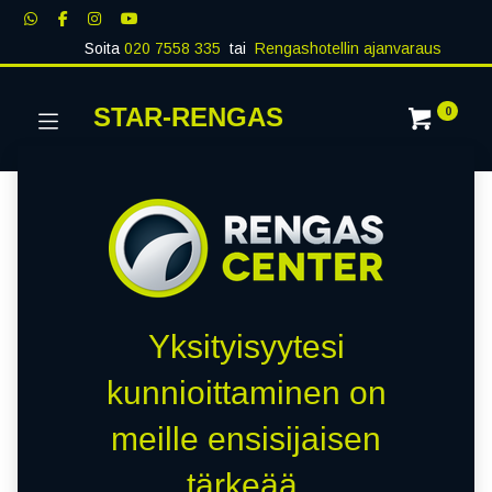
Soita
020 7558 335
tai
Rengashotellin ajanvaraus
STAR-RENGAS
0
Yksityisyytesi
kunnioittaminen on
meille ensisijaisen
tärkeää.