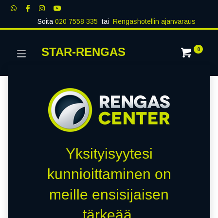
Soita
020 7558 335
tai
Rengashotellin ajanvaraus
STAR-RENGAS
0
Yksityisyytesi
kunnioittaminen on
meille ensisijaisen
tärkeää.