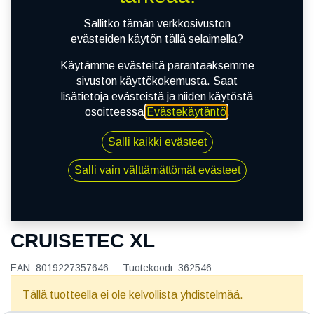
Sallitko tämän verkkosivuston
evästeiden käytön tällä selaimella?
Käytämme evästeitä parantaaksemme
sivuston käyttökokemusta. Saat
lisätietoja evästeistä ja niiden käytöstä
osoitteessa
Evästekäytäntö
.
Salli kaikki evästeet
Kauppa
130/90R16 73H METZELER CRUISETEC XL
Salli vain välttämättömät evästeet
130/90R16 73H METZELER
CRUISETEC XL
EAN:
8019227357646
Tuotekoodi:
362546
Tällä tuotteella ei ole kelvollista yhdistelmää.