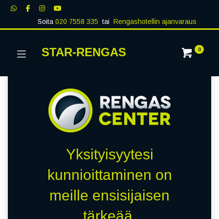
Soita
020 7558 335
tai
Rengashotellin ajanvaraus
STAR-RENGAS
0
Yksityisyytesi
kunnioittaminen on
meille ensisijaisen
tärkeää.