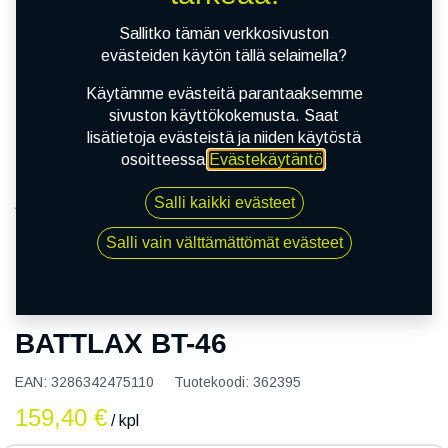
Sallitko tämän verkkosivuston
evästeiden käytön tällä selaimella?
Käytämme evästeitä parantaaksemme
sivuston käyttökokemusta. Saat
lisätietoja evästeistä ja niiden käytöstä
osoitteessa
Evästekäytäntö
.
Salli kaikki evästeet
Kauppa
110/90R18 61V BRIDGESTONE BATTLAX BT-46
Salli vain välttämättömät evästeet
110/90R18 61V BRIDGESTONE
BATTLAX BT-46
EAN:
3286342475110
Tuotekoodi:
362395
159,40
€
/ kpl