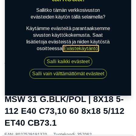
Sallitko tämän verkkosivuston
evästeiden käytön tällä selaimella?
Käytämme evästeitä parantaaksemme
sivuston käyttökokemusta. Saat
lisätietoja evästeistä ja niiden käytöstä
osoitteessa
Evästekäytäntö
.
Salli kaikki evästeet
Kauppa
MSW 31 G.BLK/POL | 8X18 5-112 E40 C73,10 60 8x18
Salli vain välttämättömät evästeet
5/112 ET40 CB73.1
MSW 31 G.BLK/POL | 8X18 5-
112 E40 C73,10 60 8x18 5/112
ET40 CB73.1
EAN:
8027529191370
Tuotekoodi:
357062