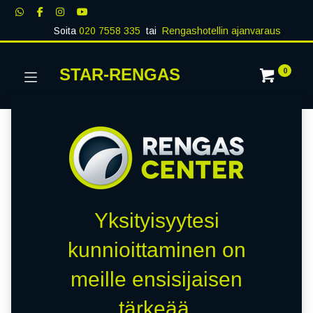
Soita
020 7558 335
tai
Rengashotellin ajanvaraus
STAR-RENGAS
0
Yksityisyytesi
kunnioittaminen on
meille ensisijaisen
tärkeää.