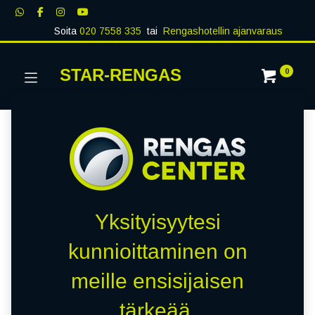
Soita
020 7558 335
tai
Rengashotellin ajanvaraus
STAR-RENGAS
0
Yksityisyytesi
kunnioittaminen on
meille ensisijaisen
tärkeää.