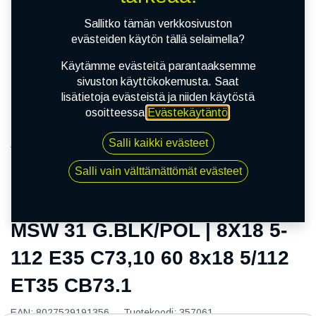
Sallitko tämän verkkosivuston
evästeiden käytön tällä selaimella?
Käytämme evästeitä parantaaksemme
sivuston käyttökokemusta. Saat
lisätietoja evästeistä ja niiden käytöstä
osoitteessa
Evästekäytäntö
.
Salli kaikki evästeet
Kauppa
MSW 31 G.BLK/POL | 8X18 5-112 E35 C73,10 60 8x18
Salli vain välttämättömät evästeet
5/112 ET35 CB73.1
MSW 31 G.BLK/POL | 8X18 5-
112 E35 C73,10 60 8x18 5/112
ET35 CB73.1
EAN:
8027529191356
Tuotekoodi:
357061