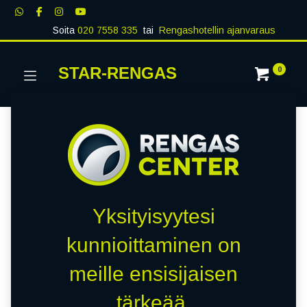
Soita
020 7558 335
tai
Rengashotellin ajanvaraus
STAR-RENGAS
0
Yksityisyytesi
kunnioittaminen on
meille ensisijaisen
tärkeää.