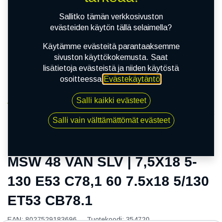
Sallitko tämän verkkosivuston
evästeiden käytön tällä selaimella?
Käytämme evästeitä parantaaksemme
sivuston käyttökokemusta. Saat
lisätietoja evästeistä ja niiden käytöstä
osoitteessa
Evästekäytäntö
.
Salli kaikki evästeet
Kauppa
MSW 48 VAN SLV | 7,5X18 5-130 E53 C78,1 60 7.5x18
Salli vain välttämättömät evästeet
5/130 ET53 CB78.1
MSW 48 VAN SLV | 7,5X18 5-
130 E53 C78,1 60 7.5x18 5/130
ET53 CB78.1
EAN:
8027529183696
Tuotekoodi:
354720