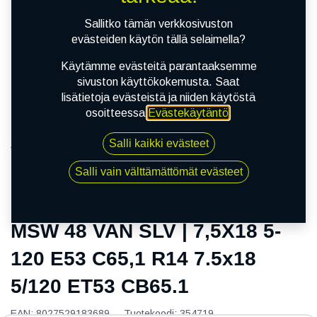
Sallitko tämän verkkosivuston
evästeiden käytön tällä selaimella?
Käytämme evästeitä parantaaksemme
sivuston käyttökokemusta. Saat
lisätietoja evästeistä ja niiden käytöstä
osoitteessa
Evästekäytäntö
.
Salli kaikki evästeet
Kauppa
MSW 48 VAN SLV | 7,5X18 5-120 E53 C65,1 R14
Salli vain välttämättömät evästeet
7.5x18 5/120 ET53 CB65.1
MSW 48 VAN SLV | 7,5X18 5-
120 E53 C65,1 R14 7.5x18
5/120 ET53 CB65.1
EAN:
8027529183689
Tuotekoodi:
354719