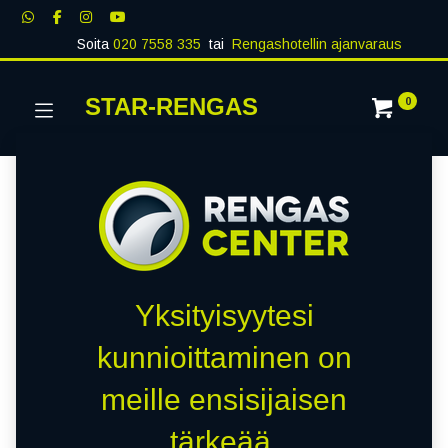
Soita
020 7558 335
tai
Rengashotellin ajanvaraus
STAR-RENGAS
0
Yksityisyytesi
kunnioittaminen on
meille ensisijaisen
tärkeää.