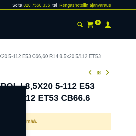
Soita
020 7558 335
tai
Rengashotellin ajanvaraus
0
AISTA
YHTEYSTIEDOT
20 5-112 E53 C66,60 R14 8.5x20 5/112 ET53
OL | 8,5X20 5-112 E53
x20 5/112 ET53 CB66.6
oodi:
354251
llista yhdistelmää.