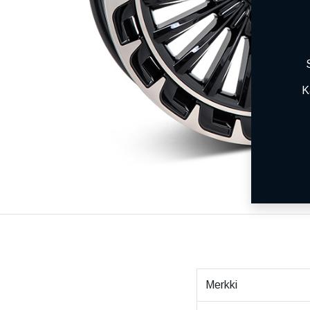
K
Merkki