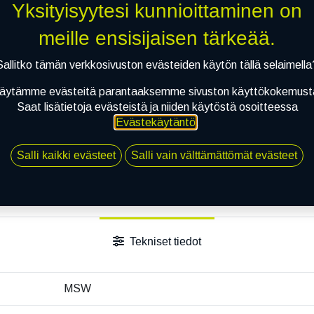
Yksityisyytesi kunnioittaminen on
Jaa
meille ensisijaisen tärkeää.
Toimitusehdot
Sallitko tämän verkkosivuston evästeiden käytön tällä selaimella
äytämme evästeitä parantaaksemme sivuston käyttökokemust
Saat lisätietoja evästeistä ja niiden käytöstä osoitteessa
Evästekäytäntö
.
Salli kaikki evästeet
Salli vain välttämättömät evästeet
Tekniset tiedot
MSW