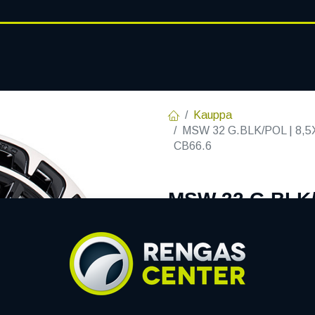
RENGASHOTELLI
AJANKOHT
AT
VANTEET
PALVELUT
Kauppa
MSW 32 G.BLK/POL | 8,5X
CB66.6
MSW 32 G.BLK/P
C66,60 R14 8.5
EAN:
8027529218336
Tuotek
Tällä tuotteella ei ole kelvo