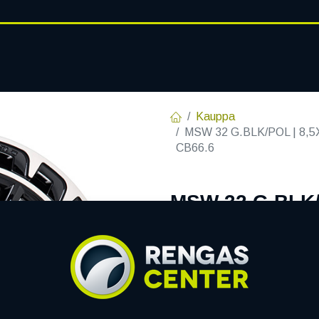
RENGASHOTELLI
AJANKOHT
AT
VANTEET
PALVELUT
Kauppa
MSW 32 G.BLK/POL | 8,5X
CB66.6
MSW 32 G.BLK/P
C66,60 R14 8.5
EAN:
8027529218312
Tuotek
Tällä tuotteella ei ole kelvo