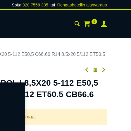
Soita
020 7558 335
tai
Rengashotellin ajanvaraus
0
AISTA
YHTEYSTIEDOT
20 5-112 E50,5 C66,60 R14 8.5x20 5/112 ET50.5
OL | 8,5X20 5-112 E50,5
x20 5/112 ET50.5 CB66.6
oodi:
354250
llista yhdistelmää.