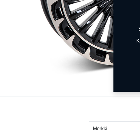
K
Merkki