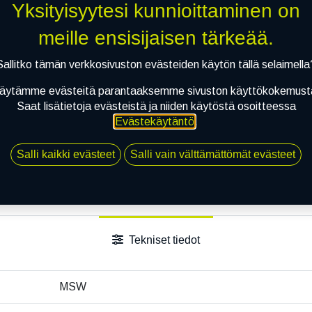
Yksityisyytesi kunnioittaminen on
Jaa
meille ensisijaisen tärkeää.
Toimitusehdot
Sallitko tämän verkkosivuston evästeiden käytön tällä selaimella
äytämme evästeitä parantaaksemme sivuston käyttökokemust
Saat lisätietoja evästeistä ja niiden käytöstä osoitteessa
Evästekäytäntö
.
Salli kaikki evästeet
Salli vain välttämättömät evästeet
Tekniset tiedot
MSW