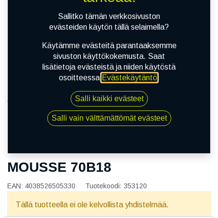
Sallitko tämän verkkosivuston
evästeiden käytön tällä selaimella?
Käytämme evästeitä parantaaksemme
sivuston käyttökokemusta. Saat
lisätietoja evästeistä ja niiden käytöstä
osoitteessa
Evästekäytäntö
.
Salli kaikki evästeet
Kauppa
140-18 DUNLOP GEOMAX MOUSSE 70B18
Salli vain välttämättömät evästeet
140-18 DUNLOP GEOMAX
MOUSSE 70B18
EAN:
4038526505330
Tuotekoodi:
353120
Tällä tuotteella ei ole kelvollista yhdistelmää.