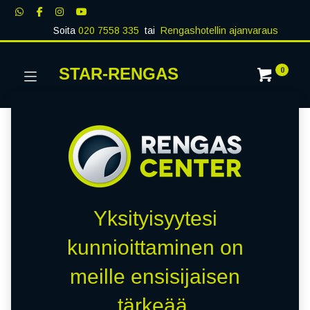
Soita
020 7558 335
tai
Rengashotellin ajanvaraus
STAR-RENGAS
0
Yksityisyytesi
kunnioittaminen on
meille ensisijaisen
tärkeää.