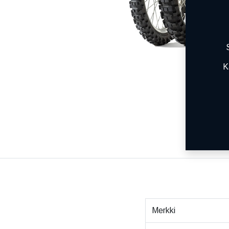
K
Merkki