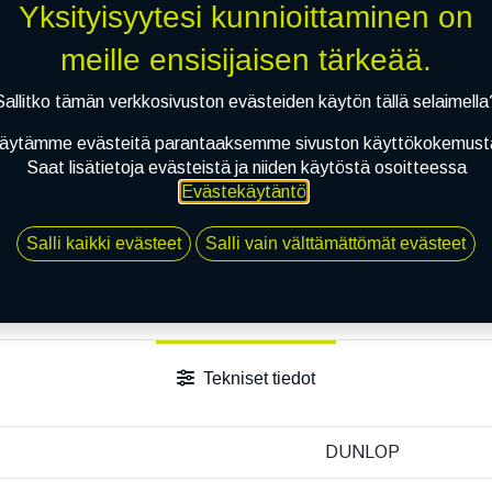
Yksityisyytesi kunnioittaminen on
Vertaa
Lisää toivelis
meille ensisijaisen tärkeää.
Jaa
Sallitko tämän verkkosivuston evästeiden käytön tällä selaimella
Toimitusehdot
äytämme evästeitä parantaaksemme sivuston käyttökokemust
Saat lisätietoja evästeistä ja niiden käytöstä osoitteessa
Evästekäytäntö
.
Salli kaikki evästeet
Salli vain välttämättömät evästeet
Tekniset tiedot
DUNLOP