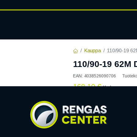
RENGASHOTELLI
AJANKOHT
AT
VANTEET
PALVELUT
Kauppa
110/90-19 6
110/90-19 62M
EAN:
4038526090706
Tuotek
168,10
€
/ kpl
Toimittajilla (kotimaa):
Sa
Toimitusaika:
5 arkipäiv
Li