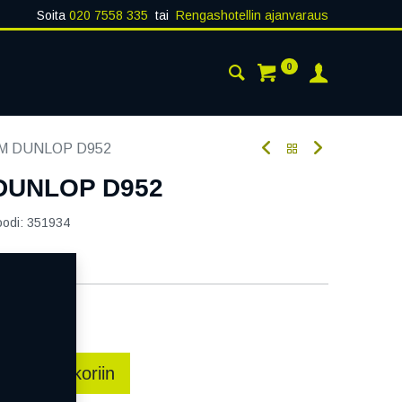
Soita
020 7558 335
tai
Rengashotellin ajanvaraus
0
AISTA
YHTEYSTIEDOT
2M DUNLOP D952
 DUNLOP D952
oodi:
351934
atavilla
ää
sää ostoskoriin