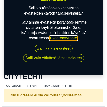
Sallitko tämän verkkosivuston
evästeiden käytön tällä selaimella?
Käytämme evästeitä parantaaksemme
sivuston käyttökokemusta. Saat
lisätietoja evästeistä ja niiden käytöstä
osoitteessa
Evästekäytäntö
.
Salli kaikki evästeet
Kauppa
165/60R14 75T VIKING CITYTECH II
Salli vain välttämättömät evästeet
165/60R14 75T VIKING
CITYTECH II
EAN:
4024069551231
Tuotekoodi:
351248
Tällä tuotteella ei ole kelvollista yhdistelmää.