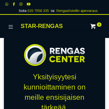
Soita
020 7558 335
tai
Rengashotellin ajanvaraus
STAR-RENGAS
0
Yksityisyytesi
kunnioittaminen on
meille ensisijaisen
tärkeää.