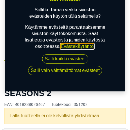
Sallitko tämän verkkosivuston
evästeiden käytön tällä selaimella?
Käytämme evästeitä parantaaksemme
sivuston käyttökokemusta. Saat
lisätietoja evästeistä ja niiden käytöstä
osoitteessa
Evästekäytäntö
.
Salli kaikki evästeet
Kauppa
165/65R14 79T POINT S 4 SEASONS 2
Salli vain välttämättömät evästeet
165/65R14 79T POINT S 4
SEASONS 2
EAN:
4019238026467
Tuotekoodi:
351202
Tällä tuotteella ei ole kelvollista yhdistelmää.