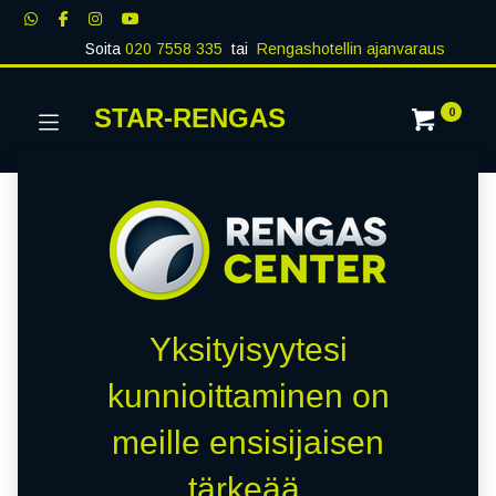
Soita
020 7558 335
tai
Rengashotellin ajanvaraus
STAR-RENGAS
0
Yksityisyytesi
kunnioittaminen on
meille ensisijaisen
tärkeää.