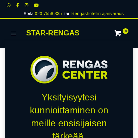
Soita
020 7558 335
tai
Rengashotellin ajanvaraus
STAR-RENGAS
0
Yksityisyytesi
kunnioittaminen on
meille ensisijaisen
tärkeää.