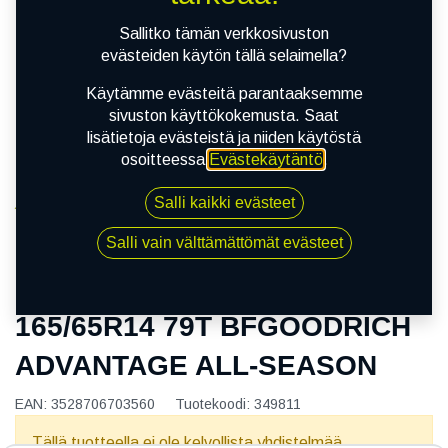
Sallitko tämän verkkosivuston
evästeiden käytön tällä selaimella?
Käytämme evästeitä parantaaksemme
sivuston käyttökokemusta. Saat
lisätietoja evästeistä ja niiden käytöstä
osoitteessa
Evästekäytäntö
.
Salli kaikki evästeet
Kauppa
165/65R14 79T BFGOODRICH ADVANTAGE ALL-
Salli vain välttämättömät evästeet
SEASON
165/65R14 79T BFGOODRICH
ADVANTAGE ALL-SEASON
EAN:
3528706703560
Tuotekoodi:
349811
Tällä tuotteella ei ole kelvollista yhdistelmää.