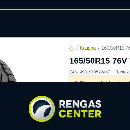
RENGASHOTELLI
AJANKOHT
AT
VANTEET
PALVELUT
Kauppa
165/50R15 
165/50R15 76
EAN:
4981910522447
Tuotek
Tällä tuotteella ei ole kelvo
Jaa
Toimitusehdot