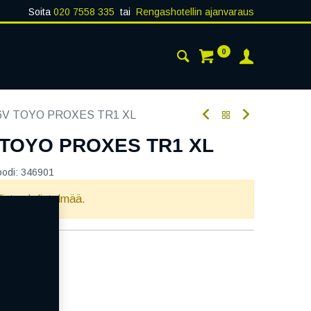
Soita
020 7558 335
tai
Rengashotellin ajanvaraus
0
AISTA
YHTEYSTIEDOT
76V TOYO PROXES TR1 XL
V TOYO PROXES TR1 XL
oodi:
346901
llista yhdistelmää.