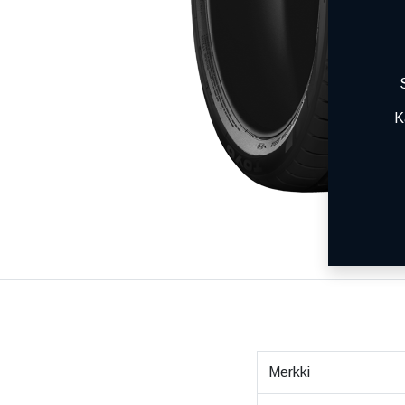
K
Merkki