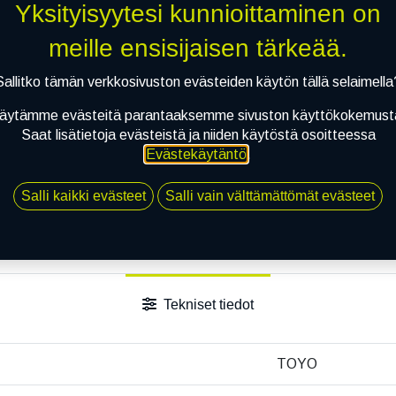
Yksityisyytesi kunnioittaminen on
meille ensisijaisen tärkeää.
Sallitko tämän verkkosivuston evästeiden käytön tällä selaimella
äytämme evästeitä parantaaksemme sivuston käyttökokemust
Saat lisätietoja evästeistä ja niiden käytöstä osoitteessa
Evästekäytäntö
.
Salli kaikki evästeet
Salli vain välttämättömät evästeet
Tekniset tiedot
TOYO