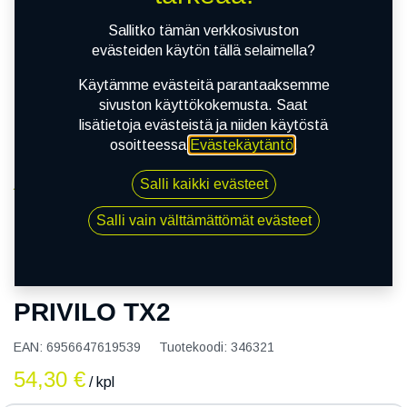
Sallitko tämän verkkosivuston
evästeiden käytön tällä selaimella?
Käytämme evästeitä parantaaksemme
sivuston käyttökokemusta. Saat
lisätietoja evästeistä ja niiden käytöstä
osoitteessa
Evästekäytäntö
.
Salli kaikki evästeet
Kauppa
145/80R12 73T TRACMAX X PRIVILO TX2
Salli vain välttämättömät evästeet
145/80R12 73T TRACMAX X
PRIVILO TX2
EAN:
6956647619539
Tuotekoodi:
346321
54,30
€
/ kpl