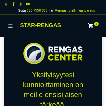
Soita
020 7558 335
tai
Rengashotellin ajanvaraus
STAR-RENGAS
0
Yksityisyytesi
kunnioittaminen on
meille ensisijaisen
tärkeää.