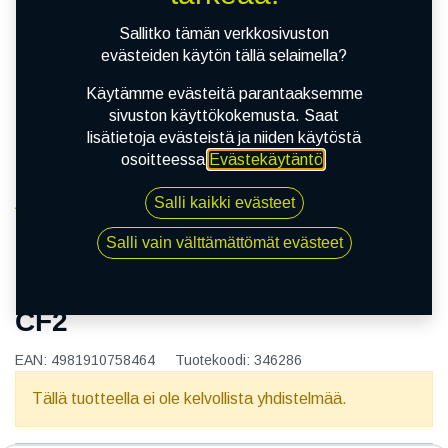
Sallitko tämän verkkosivuston
evästeiden käytön tällä selaimella?
Käytämme evästeitä parantaaksemme
sivuston käyttökokemusta. Saat
lisätietoja evästeistä ja niiden käytöstä
osoitteessa
Evästekäytäntö
.
Salli kaikki evästeet
Kauppa
165/60R14 75H TOYO PROXES CF2
Salli vain välttämättömät evästeet
165/60R14 75H TOYO PROXES
CF2
EAN:
4981910758464
Tuotekoodi:
346286
Tällä tuotteella ei ole kelvollista yhdistelmää.