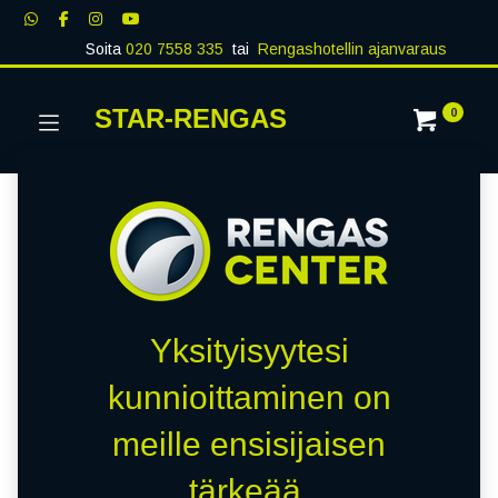
Soita
020 7558 335
tai
Rengashotellin ajanvaraus
STAR-RENGAS
0
Yksityisyytesi
kunnioittaminen on
meille ensisijaisen
tärkeää.