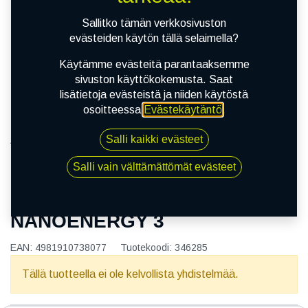
Sallitko tämän verkkosivuston
evästeiden käytön tällä selaimella?
Käytämme evästeitä parantaaksemme
sivuston käyttökokemusta. Saat
lisätietoja evästeistä ja niiden käytöstä
osoitteessa
Evästekäytäntö
.
Salli kaikki evästeet
Kauppa
165/65R13 77T TOYO NANOENERGY 3
Salli vain välttämättömät evästeet
165/65R13 77T TOYO
NANOENERGY 3
EAN:
4981910738077
Tuotekoodi:
346285
Tällä tuotteella ei ole kelvollista yhdistelmää.