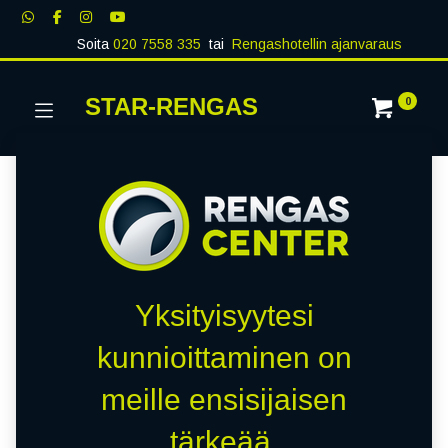
Soita
020 7558 335
tai
Rengashotellin ajanvaraus
STAR-RENGAS
0
Yksityisyytesi
kunnioittaminen on
meille ensisijaisen
tärkeää.