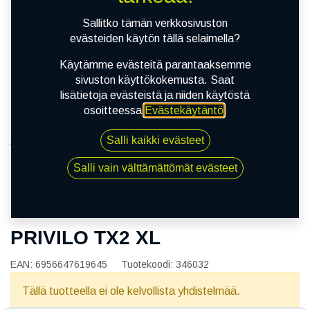
Sallitko tämän verkkosivuston
evästeiden käytön tällä selaimella?
Käytämme evästeitä parantaaksemme
sivuston käyttökokemusta. Saat
lisätietoja evästeistä ja niiden käytöstä
osoitteessa
Evästekäytäntö
.
Salli kaikki evästeet
Kauppa
165/60R15 81T TRACMAX X PRIVILO TX2 XL
Salli vain välttämättömät evästeet
165/60R15 81T TRACMAX X
PRIVILO TX2 XL
EAN:
6956647619645
Tuotekoodi:
346032
Tällä tuotteella ei ole kelvollista yhdistelmää.