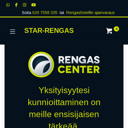
Soita
020 7558 335
tai
Rengashotellin ajanvaraus
STAR-RENGAS
0
Yksityisyytesi
kunnioittaminen on
meille ensisijaisen
tärkeää.