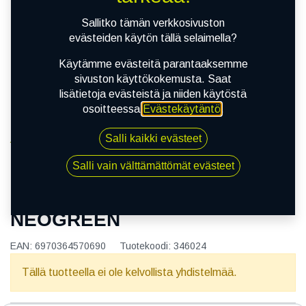
Sallitko tämän verkkosivuston
evästeiden käytön tällä selaimella?
Käytämme evästeitä parantaaksemme
sivuston käyttökokemusta. Saat
lisätietoja evästeistä ja niiden käytöstä
osoitteessa
Evästekäytäntö
.
Salli kaikki evästeet
Kauppa
165/55R14 72H NEOLIN NEOGREEN
Salli vain välttämättömät evästeet
165/55R14 72H NEOLIN
NEOGREEN
EAN:
6970364570690
Tuotekoodi:
346024
Tällä tuotteella ei ole kelvollista yhdistelmää.