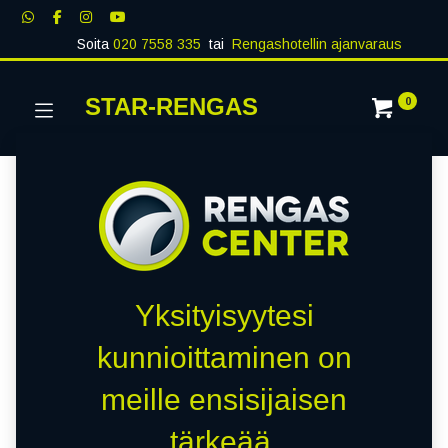
Soita
020 7558 335
tai
Rengashotellin ajanvaraus
STAR-RENGAS
0
Yksityisyytesi
kunnioittaminen on
meille ensisijaisen
tärkeää.