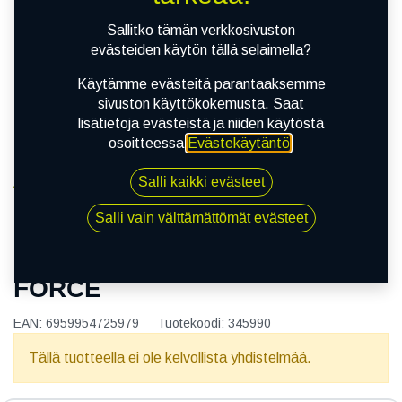
Sallitko tämän verkkosivuston
evästeiden käytön tällä selaimella?
Käytämme evästeitä parantaaksemme
sivuston käyttökokemusta. Saat
lisätietoja evästeistä ja niiden käytöstä
osoitteessa
Evästekäytäntö
.
Salli kaikki evästeet
Kauppa
145/80R13 75T LEAO NOVA-FORCE
Salli vain välttämättömät evästeet
145/80R13 75T LEAO NOVA-
FORCE
EAN:
6959954725979
Tuotekoodi:
345990
Tällä tuotteella ei ole kelvollista yhdistelmää.