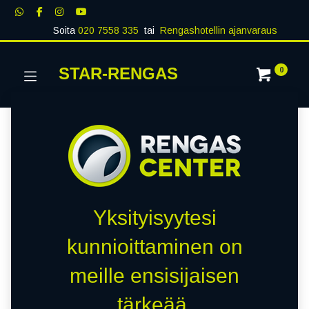
Soita
020 7558 335
tai
Rengashotellin ajanvaraus
STAR-RENGAS
0
Yksityisyytesi
kunnioittaminen on
meille ensisijaisen
tärkeää.