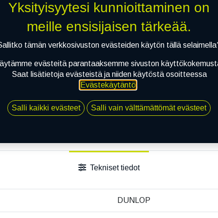
Yksityisyytesi kunnioittaminen on
meille ensisijaisen tärkeää.
Sallitko tämän verkkosivuston evästeiden käytön tällä selaimella
äytämme evästeitä parantaaksemme sivuston käyttökokemust
Saat lisätietoja evästeistä ja niiden käytöstä osoitteessa
Evästekäytäntö
.
Salli kaikki evästeet
Salli vain välttämättömät evästeet
Tekniset tiedot
DUNLOP