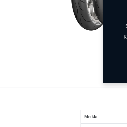
K
Merkki