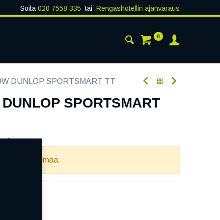
Soita
020 7558 335
tai
Rengashotellin ajanvaraus
0
AISTA
YHTEYSTIEDOT
60W DUNLOP SPORTSMART TT
W DUNLOP SPORTSMART
oodi:
338126
llista yhdistelmää.