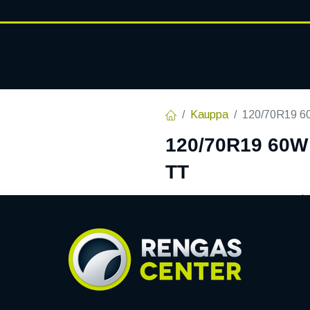
RENGASHOTELLI
AJANKOHT
AT
VANTEET
PALVELUT
Kauppa
120/70R19 
120/70R19 60
TT
EAN:
4038526030160
Tuotek
Tällä tuotteella ei ole kelvo
Jaa
Toimitusehdot