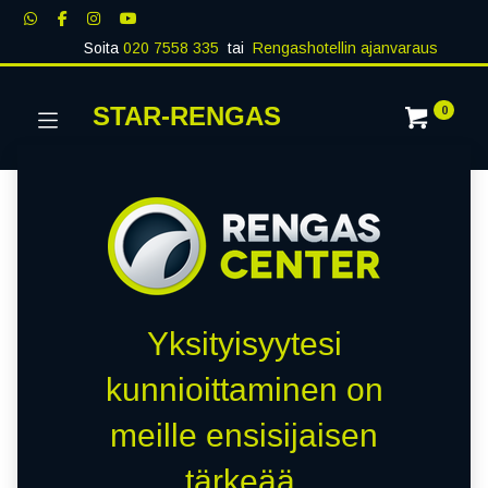
Soita
020 7558 335
tai
Rengashotellin ajanvaraus
STAR-RENGAS
0
Yksityisyytesi
kunnioittaminen on
meille ensisijaisen
tärkeää.