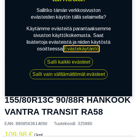
Sallitko tämän verkkosivuston
evästeiden käytön tällä selaimella?
Käytämme evästeitä parantaaksemme
sivuston käyttökokemusta. Saat
lisätietoja evästeistä ja niiden käytöstä
osoitteessa
Evästekäytäntö
.
Salli kaikki evästeet
Kauppa
155/80R13C 90/88R HANKOOK VANTRA TRANSIT
Salli vain välttämättömät evästeet
RA58
155/80R13C 90/88R HANKOOK
VANTRA TRANSIT RA58
EAN:
8808563614090
Tuotekoodi:
325880
109,98
€
/ kpl