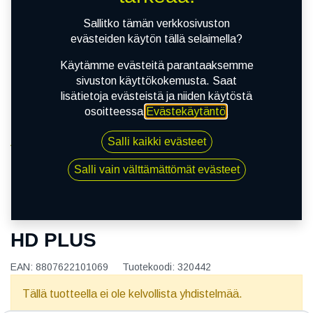
Sallitko tämän verkkosivuston
evästeiden käytön tällä selaimella?
Käytämme evästeitä parantaaksemme
sivuston käyttökokemusta. Saat
lisätietoja evästeistä ja niiden käytöstä
osoitteessa
Evästekäytäntö
.
Salli kaikki evästeet
Kauppa
165/60R15 77H NEXEN N'BLUE HD PLUS
Salli vain välttämättömät evästeet
165/60R15 77H NEXEN N'BLUE
HD PLUS
EAN:
8807622101069
Tuotekoodi:
320442
Tällä tuotteella ei ole kelvollista yhdistelmää.