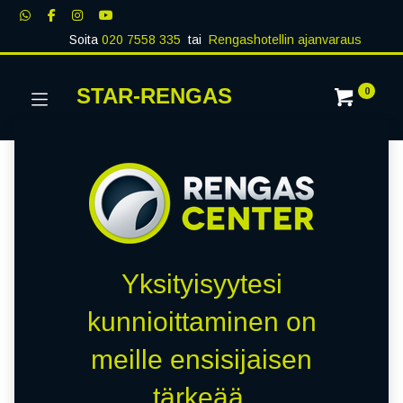
Soita
020 7558 335
tai
Rengashotellin ajanvaraus
STAR-RENGAS
0
Yksityisyytesi
kunnioittaminen on
meille ensisijaisen
tärkeää.