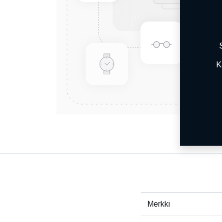
K
Merkki