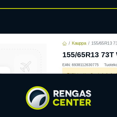
RENGASHOTELLI
AJANKOHT
AT
VANTEET
PALVELUT
Kauppa
155/65R13 
155/65R13 73
EAN:
6938112630775
Tuotek
Tällä tuotteella ei ole kelvo
Jaa
Toimitusehdot