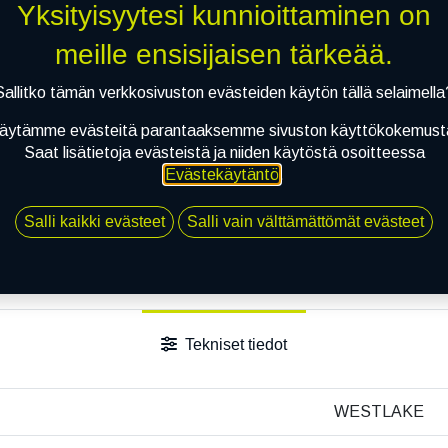
Yksityisyytesi kunnioittaminen on
meille ensisijaisen tärkeää.
Sallitko tämän verkkosivuston evästeiden käytön tällä selaimella
äytämme evästeitä parantaaksemme sivuston käyttökokemust
Saat lisätietoja evästeistä ja niiden käytöstä osoitteessa
Evästekäytäntö
.
Salli kaikki evästeet
Salli vain välttämättömät evästeet
Tekniset tiedot
WESTLAKE