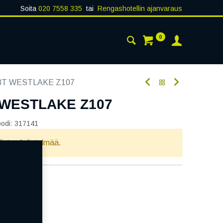
Soita
020 7558 335
tai
Rengashotellin ajanvaraus
0
AISTA
YHTEYSTIEDOT
73T WESTLAKE Z107
T WESTLAKE Z107
oodi:
317141
llista yhdistelmää.