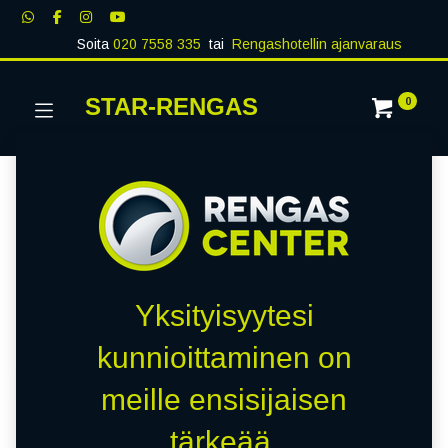
Soita
020 7558 335
tai
Rengashotellin ajanvaraus
STAR-RENGAS
0
Yksityisyytesi
kunnioittaminen on
meille ensisijaisen
tärkeää.