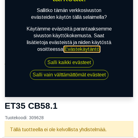
Sallitko tämän verkkosivuston
evästeiden käytön tällä selaimella?
Käytämme evästeitä parantaaksemme
sivuston käyttökokemusta. Saat
lisätietoja evästeistä ja niiden käytöstä
osoitteessa
Evästekäytäntö
.
Salli kaikki evästeet
Kauppa
CHRYSTAL SILVER 5.5x14 4/98 ET35 CB58.1
Salli vain välttämättömät evästeet
CHRYSTAL SILVER 5.5x14 4/98
ET35 CB58.1
Tuotekoodi:
309628
Tällä tuotteella ei ole kelvollista yhdistelmää.