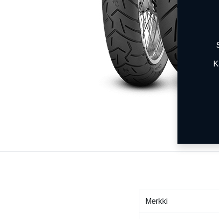
K
Merkki