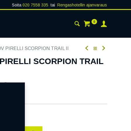
Soita
020 7558 335
tai
Rengashotellin ajanvaraus
0
AISTA
YHTEYSTIEDOT
0V PIRELLI SCORPION TRAIL II
 PIRELLI SCORPION TRAIL
oodi:
308260
aatavilla
ää