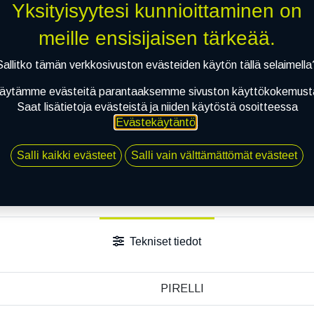
Li
Yksityisyytesi kunnioittaminen on
meille ensisijaisen tärkeää.
Vertaa
Lisää toivelis
Sallitko tämän verkkosivuston evästeiden käytön tällä selaimella
Jaa
äytämme evästeitä parantaaksemme sivuston käyttökokemust
Toimitusehdot
Saat lisätietoja evästeistä ja niiden käytöstä osoitteessa
Evästekäytäntö
.
Salli kaikki evästeet
Salli vain välttämättömät evästeet
Tekniset tiedot
PIRELLI