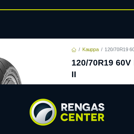
RENGASHOTELLI
AJANKOHT
AT
VANTEET
PALVELUT
Kauppa
120/70R19 6
120/70R19 60V
II
EAN:
8019227280289
Tuotek
159,30
€
/ kpl
Toimittajilla (ulkomaa):
S
Toimitusaika:
7 arkipäiv