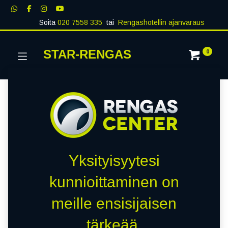
Soita
020 7558 335
tai
Rengashotellin ajanvaraus
STAR-RENGAS
0
Yksityisyytesi
kunnioittaminen on
meille ensisijaisen
tärkeää.