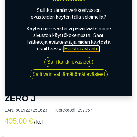
Sallitko tämän verkkosivuston
evästeiden käytön tällä selaimella?
Käytämme evästeitä parantaaksemme
sivuston käyttökokemusta. Saat
lisätietoja evästeistä ja niiden käytöstä
osoitteessa
Evästekäytäntö
.
Salli kaikki evästeet
Kauppa
305/30R20 99Y PIRELLI P ZERO J
Salli vain välttämättömät evästeet
305/30R20 99Y PIRELLI P
ZERO J
EAN:
8019227251623
Tuotekoodi:
297357
405,00
€
/ kpl