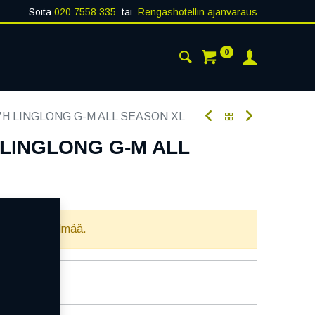
Soita
020 7558 335
tai
Rengashotellin ajanvaraus
0
AISTA
YHTEYSTIEDOT
77H LINGLONG G-M ALL SEASON XL
 LINGLONG G-M ALL
oodi:
295910
llista yhdistelmää.