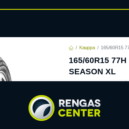
RENGASHOTELLI
AJANKOHT
AT
VANTEET
PALVELUT
Kauppa
165/60R15 
165/60R15 77H
SEASON XL
EAN:
6959956741083
Tuotek
Tällä tuotteella ei ole kelvo
LINGLONG