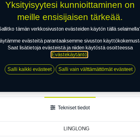
Yksityisyytesi kunnioittaminen on
Jaa
Toimitusehdot
meille ensisijaisen tärkeää.
Sallitko tämän verkkosivuston evästeiden käytön tällä selaimella
äytämme evästeitä parantaaksemme sivuston käyttökokemust
Saat lisätietoja evästeistä ja niiden käytöstä osoitteessa
Evästekäytäntö
.
Salli kaikki evästeet
Salli vain välttämättömät evästeet
Tekniset tiedot
LINGLONG