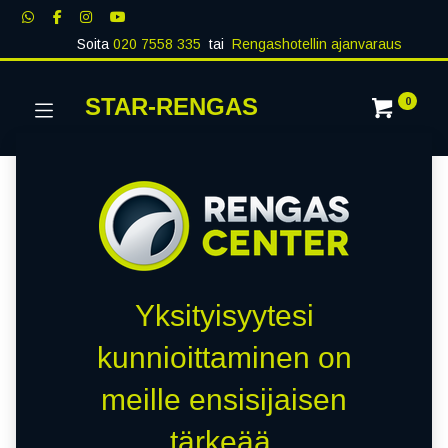
Soita
020 7558 335
tai
Rengashotellin ajanvaraus
STAR-RENGAS
0
Yksityisyytesi
kunnioittaminen on
meille ensisijaisen
tärkeää.