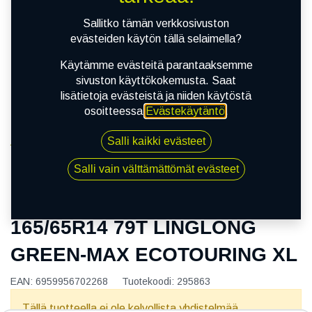
Sallitko tämän verkkosivuston
evästeiden käytön tällä selaimella?
Käytämme evästeitä parantaaksemme
sivuston käyttökokemusta. Saat
lisätietoja evästeistä ja niiden käytöstä
osoitteessa
Evästekäytäntö
.
Salli kaikki evästeet
Kauppa
165/65R14 79T LINGLONG GREEN-MAX
Salli vain välttämättömät evästeet
ECOTOURING XL
165/65R14 79T LINGLONG
GREEN-MAX ECOTOURING XL
EAN:
6959956702268
Tuotekoodi:
295863
Tällä tuotteella ei ole kelvollista yhdistelmää.