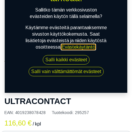
Sallitko tämän verkkosivuston
evästeiden käytön tällä selaimella?
Käytämme evästeitä parantaaksemme
sivuston käyttökokemusta. Saat
lisätietoja evästeistä ja niiden käytöstä
osoitteessa
Evästekäytäntö
.
Salli kaikki evästeet
Kauppa
155/70R14 77T CONTINENTAL ULTRACONTACT
Salli vain välttämättömät evästeet
155/70R14 77T CONTINENTAL
ULTRACONTACT
EAN:
4019238078428
Tuotekoodi:
295257
116,60
€
/ kpl