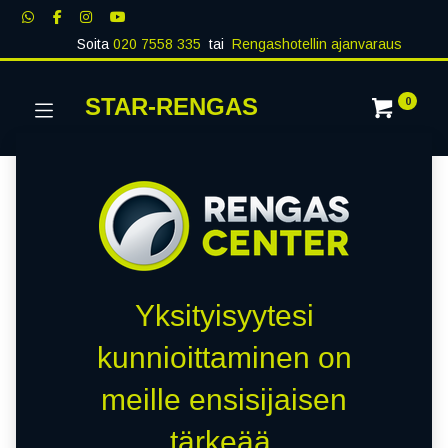
Soita
020 7558 335
tai
Rengashotellin ajanvaraus
STAR-RENGAS
0
Yksityisyytesi
kunnioittaminen on
meille ensisijaisen
tärkeää.