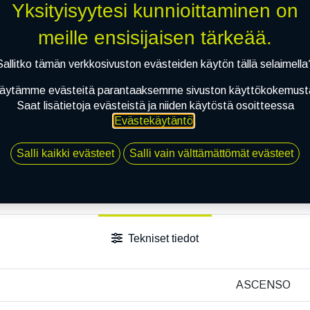
Yksityisyytesi kunnioittaminen on
Toimitusaika:
3 arkipäiv
meille ensisijaisen tärkeää.
Li
Sallitko tämän verkkosivuston evästeiden käytön tällä selaimella
Vertaa
Lisää toivelis
äytämme evästeitä parantaaksemme sivuston käyttökokemust
Saat lisätietoja evästeistä ja niiden käytöstä osoitteessa
Jaa
Evästekäytäntö
.
Toimitusehdot
Salli kaikki evästeet
Salli vain välttämättömät evästeet
Tekniset tiedot
ASCENSO