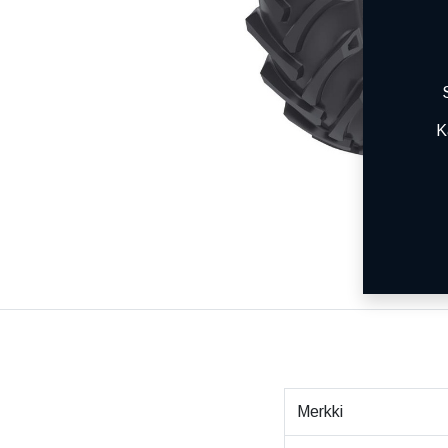
K
Merkki