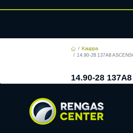
RENGASHOTELLI
AJANKOHT
AT
VANTEET
PALVELUT
Kauppa
14.90-28 137A8 ASCEN
14.90-28 137A
12PR 5 VUODE
EAN:
8904365502075
Tuotek
514,10
€
/ kpl
Toimittajilla (kotimaa):
Sa