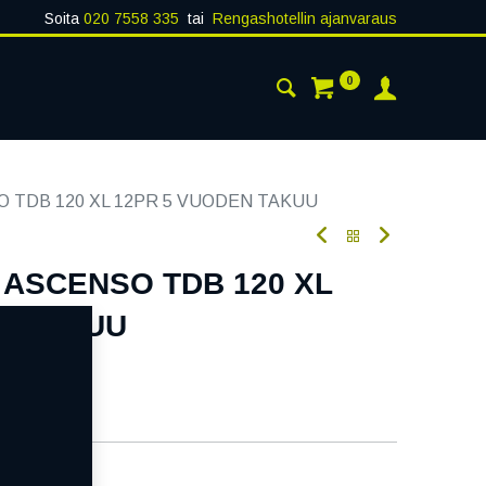
Soita
020 7558 335
tai
Rengashotellin ajanvaraus
0
AISTA
YHTEYSTIEDOT
SO TDB 120 XL 12PR 5 VUODEN TAKUU
8 ASCENSO TDB 120 XL
N TAKUU
oodi:
285738
atavilla