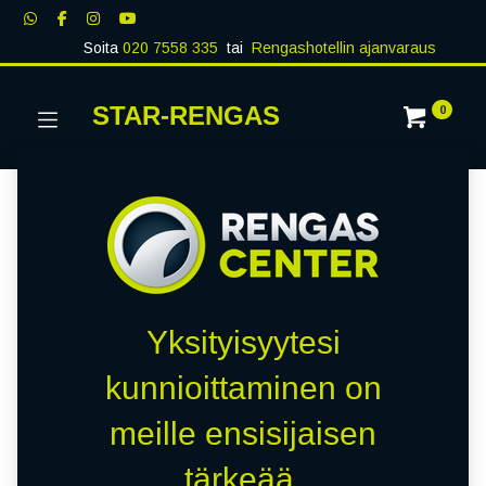
Soita
020 7558 335
tai
Rengashotellin ajanvaraus
STAR-RENGAS
0
Yksityisyytesi
kunnioittaminen on
meille ensisijaisen
tärkeää.