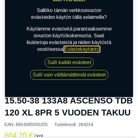
Sallitko tämän verkkosivuston
evästeiden käytön tällä selaimella?
Käytämme evästeitä parantaaksemme
sivuston käyttökokemusta. Saat
lisätietoja evästeistä ja niiden käytöstä
osoitteessa
Evästekäytäntö
.
Salli kaikki evästeet
Kauppa
15.50-38 133A8 ASCENSO TDB 120 XL 8PR 5
Salli vain välttämättömät evästeet
VUODEN TAKUU
15.50-38 133A8 ASCENSO TDB
120 XL 8PR 5 VUODEN TAKUU
EAN:
8904365500255
Tuotekoodi:
284234
604,70
€
/ kpl