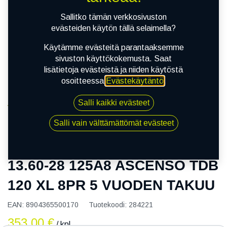
Sallitko tämän verkkosivuston
evästeiden käytön tällä selaimella?
Käytämme evästeitä parantaaksemme
sivuston käyttökokemusta. Saat
lisätietoja evästeistä ja niiden käytöstä
osoitteessa
Evästekäytäntö
.
Salli kaikki evästeet
Kauppa
13.60-28 125A8 ASCENSO TDB 120 XL 8PR 5
Salli vain välttämättömät evästeet
VUODEN TAKUU
13.60-28 125A8 ASCENSO TDB
120 XL 8PR 5 VUODEN TAKUU
EAN:
8904365500170
Tuotekoodi:
284221
353,00
€
/ kpl