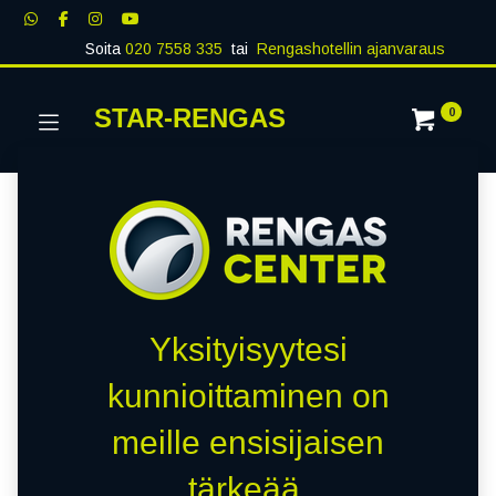
Soita
020 7558 335
tai
Rengashotellin ajanvaraus
STAR-RENGAS
0
Yksityisyytesi
kunnioittaminen on
meille ensisijaisen
tärkeää.