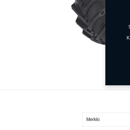
K
Merkki