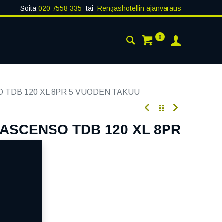
Soita
020 7558 335
tai
Rengashotellin ajanvaraus
0
AISTA
YHTEYSTIEDOT
SO TDB 120 XL 8PR 5 VUODEN TAKUU
8 ASCENSO TDB 120 XL 8PR
KUU
oodi:
284219
atavilla