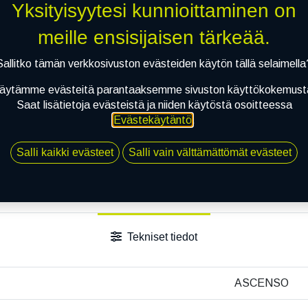
Yksityisyytesi kunnioittaminen on
Toimitusaika:
3 arkipäiv
meille ensisijaisen tärkeää.
Li
Sallitko tämän verkkosivuston evästeiden käytön tällä selaimella
Vertaa
Lisää toivelis
äytämme evästeitä parantaaksemme sivuston käyttökokemust
Saat lisätietoja evästeistä ja niiden käytöstä osoitteessa
Jaa
Evästekäytäntö
.
Toimitusehdot
Salli kaikki evästeet
Salli vain välttämättömät evästeet
Tekniset tiedot
ASCENSO