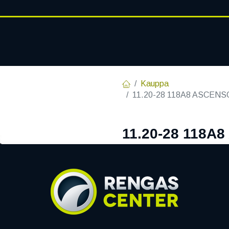
RENGASHOTELLI
AJANKOHT
AT
VANTEET
PALVELUT
Kauppa
11.20-28 118A8 ASCEN
11.20-28 118A
5 VUODEN TA
EAN:
8904365500125
Tuotek
260,70
€
/ kpl
Toimittajilla (kotimaa):
Sa