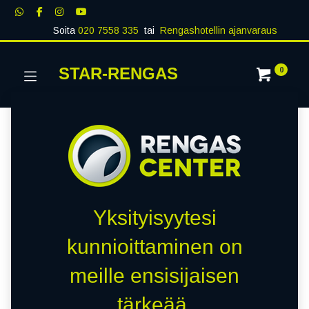
Soita
020 7558 335
tai
Rengashotellin ajanvaraus
STAR-RENGAS
0
Yksityisyytesi
kunnioittaminen on
meille ensisijaisen
tärkeää.