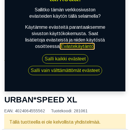
Sallitko tämän verkkosivuston
evästeiden käytön tällä selaimella?
Käytämme evästeitä parantaaksemme
sivuston käyttökokemusta. Saat
lisätietoja evästeistä ja niiden käytöstä
osoitteessa
Evästekäytäntö
.
Salli kaikki evästeet
Kauppa
165/60R14 75H GISLAVED URBAN*SPEED XL
Salli vain välttämättömät evästeet
165/60R14 75H GISLAVED
URBAN*SPEED XL
EAN:
4024064555562
Tuotekoodi:
281061
Tällä tuotteella ei ole kelvollista yhdistelmää.