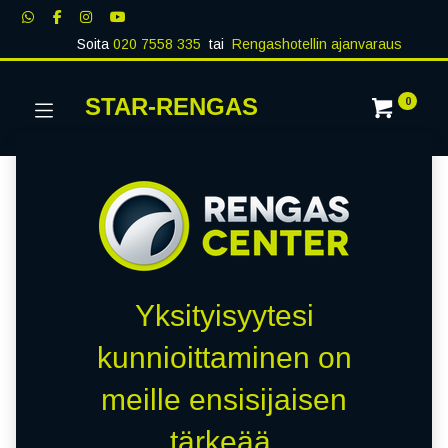
Soita
020 7558 335
tai
Rengashotellin ajanvaraus
STAR-RENGAS
0
Yksityisyytesi
kunnioittaminen on
meille ensisijaisen
tärkeää.