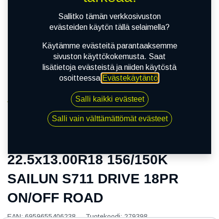
Sallitko tämän verkkosivuston
evästeiden käytön tällä selaimella?
Käytämme evästeitä parantaaksemme
sivuston käyttökokemusta. Saat
lisätietoja evästeistä ja niiden käytöstä
osoitteessa
Evästekäytäntö
.
Salli kaikki evästeet
Kauppa
22.5x13.00R18 156/150K SAILUN S711 DRIVE 18PR
Salli vain välttämättömät evästeet
ON/OFF ROAD
22.5x13.00R18 156/150K
SAILUN S711 DRIVE 18PR
ON/OFF ROAD
EAN:
6959655406238
Tuotekoodi:
279398