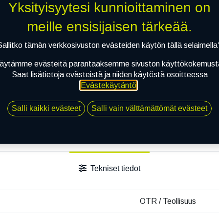
Yksityisyytesi kunnioittaminen on
Jaa
meille ensisijaisen tärkeää.
Toimitusehdot
Sallitko tämän verkkosivuston evästeiden käytön tällä selaimella
äytämme evästeitä parantaaksemme sivuston käyttökokemust
Saat lisätietoja evästeistä ja niiden käytöstä osoitteessa
Evästekäytäntö
.
Salli kaikki evästeet
Salli vain välttämättömät evästeet
Tekniset tiedot
OTR / Teollisuus