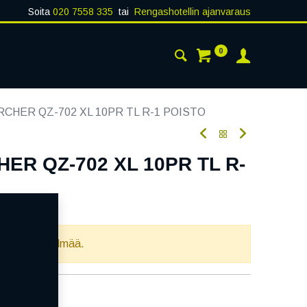
Soita
020 7558 335
tai
Rengashotellin ajanvaraus
0
AISTA
YHTEYSTIEDOT
RCHER QZ-702 XL 10PR TL R-1 POISTO
HER QZ-702 XL 10PR TL R-
llista yhdistelmää.