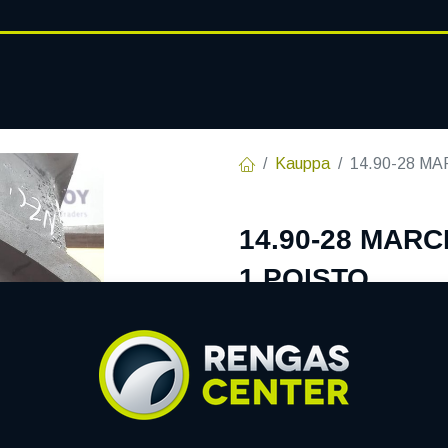
RENGASHOTELLI
AJANKOHT
AT
VANTEET
PALVELUT
Kauppa
14.90-28 MA
14.90-28 MARC
1 POISTO
Tuotekoodi:
279125
Tällä tuotteella ei ole kelvo
MARCHER