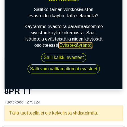
Sallitko tämän verkkosivuston
evästeiden käytön tällä selaimella?
Käytämme evästeitä parantaaksemme
sivuston käyttökokemusta. Saat
lisätietoja evästeistä ja niiden käytöstä
osoitteessa
Evästekäytäntö
.
Salli kaikki evästeet
Kauppa
13.60-28 MARCHER QZ-702 XL 8PR TT
Salli vain välttämättömät evästeet
13.60-28 MARCHER QZ-702 XL
8PR TT
Tuotekoodi:
279124
Tällä tuotteella ei ole kelvollista yhdistelmää.