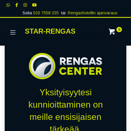
Soita
020 7558 335
tai
Rengashotellin ajanvaraus
STAR-RENGAS
0
Yksityisyytesi
kunnioittaminen on
meille ensisijaisen
tärkeää.