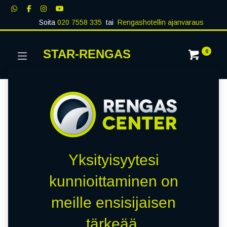
Soita
020 7558 335
tai
Rengashotellin ajanvaraus
STAR-RENGAS
0
Yksityisyytesi
kunnioittaminen on
meille ensisijaisen
tärkeää.