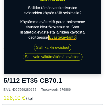
Sallitko tämän verkkosivuston
evästeiden käytön tällä selaimella?
Käytämme evästeitä parantaaksemme
sivuston käyttökokemusta. Saat
lisätietoja evästeistä ja niiden käytöstä
osoitteessa
Evästekäytäntö
.
Salli kaikki evästeet
Kauppa
ALUMIINI
DEZENT TY GRAPHITE 7x16 5/112 ET35 CB70.1
Salli vain välttämättömät evästeet
DEZENT TY GRAPHITE 7x16
5/112 ET35 CB70.1
EAN:
4026569280192
Tuotekoodi:
276886
126,10
€
/ kpl