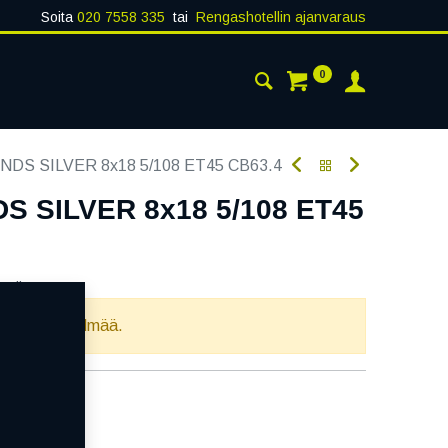
Soita
020 7558 335
tai
Rengashotellin ajanvaraus
0
AISTA
YHTEYSTIEDOT
DS SILVER 8x18 5/108 ET45 CB63.4
 SILVER 8x18 5/108 ET45
oodi:
270213
llista yhdistelmää.