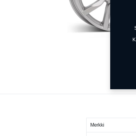
K
Merkki