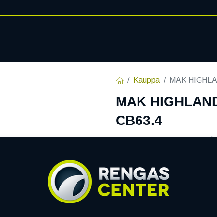
RENGASHOTELLI
AJANKOHT
AT
VANTEET
PALVELUT
Kauppa
MAK HIGHLAN
MAK HIGHLANDS
CB63.4
EAN:
8030580147828
Tuotek
Tällä tuotteella ei ole kelvo
Jaa
Toimitusehdot