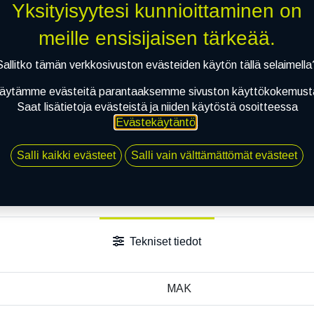
Yksityisyytesi kunnioittaminen on
meille ensisijaisen tärkeää.
Sallitko tämän verkkosivuston evästeiden käytön tällä selaimella
äytämme evästeitä parantaaksemme sivuston käyttökokemust
Saat lisätietoja evästeistä ja niiden käytöstä osoitteessa
Evästekäytäntö
.
Salli kaikki evästeet
Salli vain välttämättömät evästeet
Tekniset tiedot
MAK