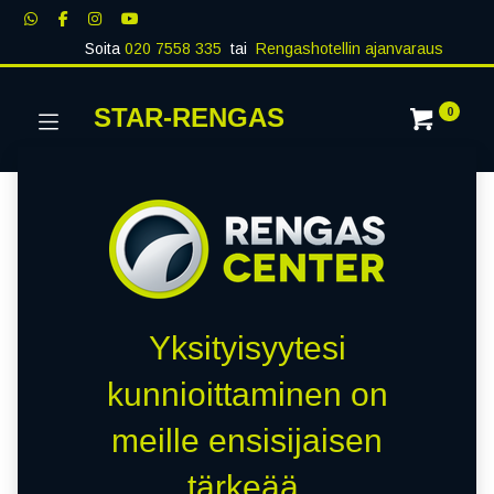
Soita
020 7558 335
tai
Rengashotellin ajanvaraus
STAR-RENGAS
0
Yksityisyytesi
kunnioittaminen on
meille ensisijaisen
tärkeää.