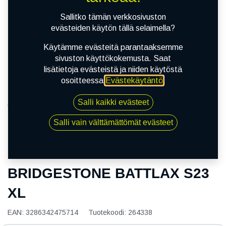
Sallitko tämän verkkosivuston
evästeiden käytön tällä selaimella?
Käytämme evästeitä parantaaksemme
sivuston käyttökokemusta. Saat
lisätietoja evästeistä ja niiden käytöstä
osoitteessa
Evästekäytäntö
.
Salli kaikki evästeet
Kauppa
160/60R17 69W BRIDGESTONE BATTLAX S23 XL
Salli vain välttämättömät evästeet
160/60R17 69W
BRIDGESTONE BATTLAX S23
XL
EAN:
3286342475714
Tuotekoodi:
264338