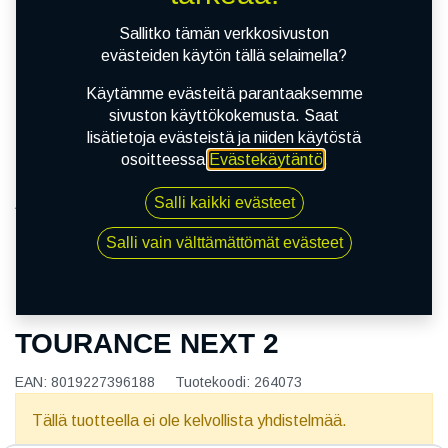
Sallitko tämän verkkosivuston
evästeiden käytön tällä selaimella?
Käytämme evästeitä parantaaksemme
sivuston käyttökokemusta. Saat
lisätietoja evästeistä ja niiden käytöstä
osoitteessa
Evästekäytäntö
.
Salli kaikki evästeet
Kauppa
130/80R17 65V METZELER TOURANCE NEXT 2
Salli vain välttämättömät evästeet
130/80R17 65V METZELER
TOURANCE NEXT 2
EAN:
8019227396188
Tuotekoodi:
264073
Tällä tuotteella ei ole kelvollista yhdistelmää.