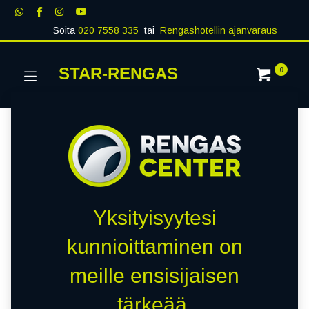
Soita
020 7558 335
tai
Rengashotellin ajanvaraus
STAR-RENGAS
0
Yksityisyytesi
kunnioittaminen on
meille ensisijaisen
tärkeää.