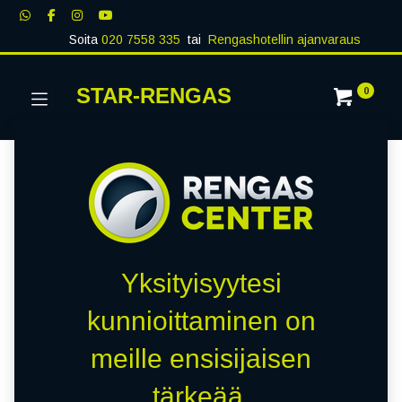
Soita
020 7558 335
tai
Rengashotellin ajanvaraus
STAR-RENGAS
0
Yksityisyytesi
kunnioittaminen on
meille ensisijaisen
tärkeää.