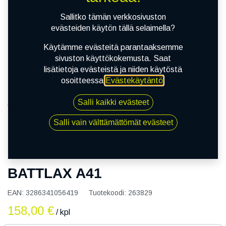
Sallitko tämän verkkosivuston
evästeiden käytön tällä selaimella?
Käytämme evästeitä parantaaksemme
sivuston käyttökokemusta. Saat
lisätietoja evästeistä ja niiden käytöstä
osoitteessa
Evästekäytäntö
.
Salli kaikki evästeet
Kauppa
120/70R19 60V BRIDGESTONE BATTLAX A41
Salli vain välttämättömät evästeet
120/70R19 60V BRIDGESTONE
BATTLAX A41
EAN:
3286341056419
Tuotekoodi:
263829
158,00
€
/ kpl